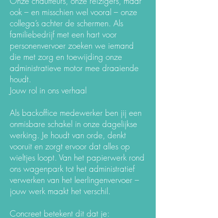
Onze chauffeurs, onze reizigers, maar
ook – en misschien wel vooral – onze
collega’s achter de schermen. Als
familiebedrijf met een hart voor
personenvervoer zoeken we iemand
die met zorg en toewijding onze
administratieve motor mee draaiende
houdt.
Jouw rol in ons verhaal
Als backoffice medewerker ben jij een
onmisbare schakel in onze dagelijkse
werking. Je houdt van orde, denkt
vooruit en zorgt ervoor dat alles op
wieltjes loopt. Van het papierwerk rond
ons wagenpark tot het administratief
verwerken van het leerlingenvervoer –
jouw werk maakt het verschil.
Concreet betekent dit dat je: