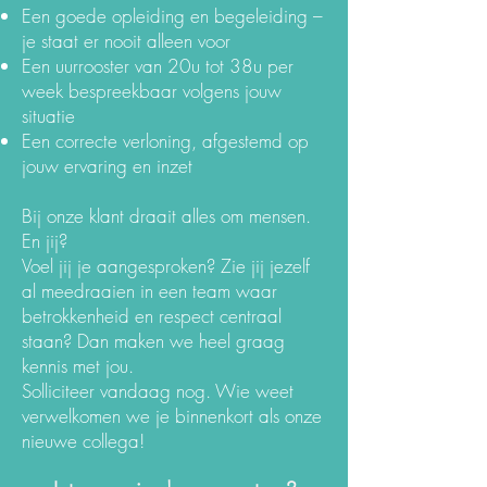
Een goede opleiding en begeleiding –
je staat er nooit alleen voor
Een uurrooster van 20u tot 38u per
week bespreekbaar volgens jouw
situatie
Een correcte verloning, afgestemd op
jouw ervaring en inzet
Bij onze klant draait alles om mensen.
En jij?
Voel jij je aangesproken? Zie jij jezelf
al meedraaien in een team waar
betrokkenheid en respect centraal
staan? Dan maken we heel graag
kennis met jou.
Solliciteer vandaag nog. Wie weet
verwelkomen we je binnenkort als onze
nieuwe collega!