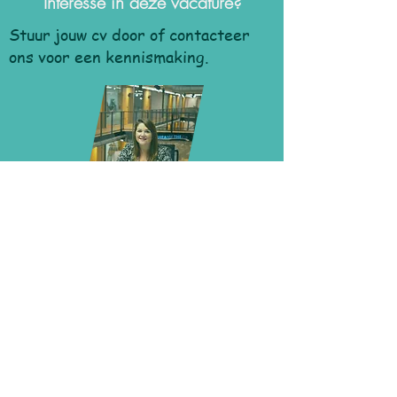
Interesse in deze vacature?
Stuur jouw cv door of contacteer
ons voor een kennismaking.
Bel ons - 011 10 01 93
Schrijf ons - jobs@simplify-hr.be
Chat met ons