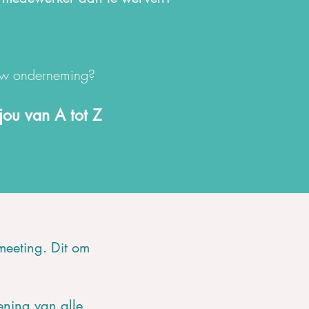
jouw onderneming?
jou van A tot Z
 meeting. Dit om
ening van alle