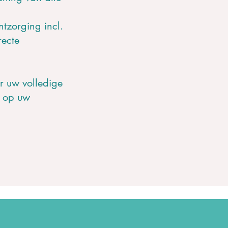
ntzorging incl.
recte
or uw volledige
n op uw
ze begeleiding?