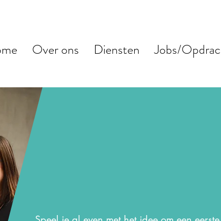
ome
Over ons
Diensten
Jobs/Opdrac
Starterspakket
Speel je al even met het idee om een eers