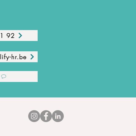
01 92
ify-hr.be