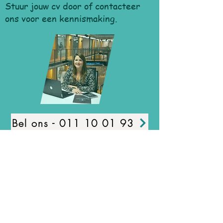
Stuur jouw cv door of contacteer
ons voor een kennismaking.
Bel ons - 011 10 01 93
Schrijf ons - jobs@simplify-hr.be
Chat met ons
Solliciteer meteen online