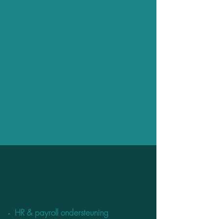
betrouwbare verbinding bij jouw
boekhouder of externe accountant.
Ze verwerken aan- en
verkoopfacturen, zorgen dat
betalingen tijdig uitgevoerd worden,
bieden ondersteuning in budgetering
en rapportering of debiteurenbeheer.
Inhouse ondersteuning kan vanaf 4u
aangevraagd worden, remote kan een
flexibel plan op maat uitgewerkt
worden.
Ondersteuning on
demand
HR & payroll ondersteuning