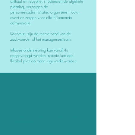
onthaal en receptie, structureren de algehele
planning, verzorgen de
personeelsadministratie, organiseren jouw
event en zorgen voor alle bijkomende
administratie.
Kortom zij zijn de rechterhand van de
zaakvoerder of het managementteam.
Inhouse ondersteuning kan vanaf 4u
aangevraagd worden, remote kan een
flexibel plan op maat uitgewerkt worden.
Financiële
administratie
ONDERSTEUNING VOOR FINANCIËLE
ADMINISTRATIE
Deze talenten zorgen voor een