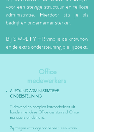
voor een stevige structuur en feilloze
administratie. Hierdoor sta je als
bedrijf en ondernemer sterker.
Bij SIMPLIFY HR
vind je
de knowhow
en de extra ondersteuning die jij zoekt.
Office
medewerkers
ALLROUND ADMINISTRATIEVE
ONDERSTEUNING
Tijdrovend en complex kantoorbeheer uit
handen met deze Office assistants of Office
managers on demand.
Zij zorgen voor agendabeheer, een warm