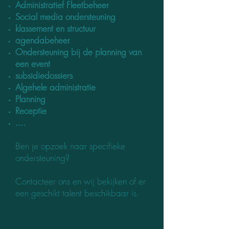
Administratief Fleetbeheer
Social media ondersteuning
klassement en structuur
agendabeheer
Ondersteuning bij de planning van
een event
subsidiedossiers
Algehele administratie
Planning
Receptie
....
Ben je opzoek naar specifieke
ondersteuning?
Contacteer ons en wij bekijken of er
een geschikt talent beschikbaar is.