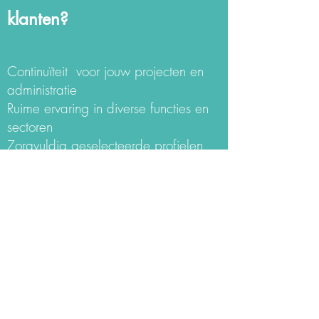
klanten?
Continuïteit voor jouw projecten en
administratie
Ruime ervaring in diverse functies en
sectoren
Zorgvuldig geselecteerde profielen
die hands-on zijn en vlot meedraaien
Samenwerken met Project Consultants
uit jouw buurt
Flexibele samenwerkingsvormen, wij
gaan voor maatwerk, voltijds -
deeltijds - kort of lange duur, alles is
bespreekbaar!
Wij zorgen voor de Matching,
contacten en contracten, zo besparen