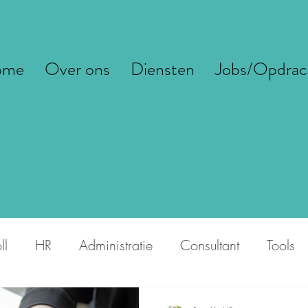
ome
Over ons
Diensten
Jobs/Opdrac
ll
HR
Administratie
Consultant
Tools