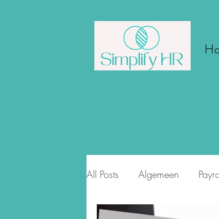
H
All Posts
Algemeen
Payro