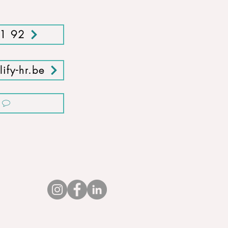
01 92
ify-hr.be