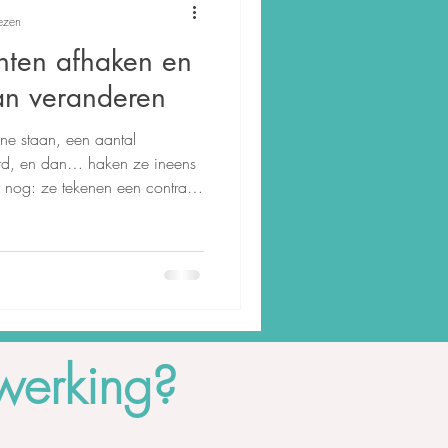
ezen
nten afhaken en
an veranderen
ine staan, een aantal
erd, en dan… haken ze ineens
r nog: ze tekenen een contract
rmijdelijk? Absoluut niet.
werking?