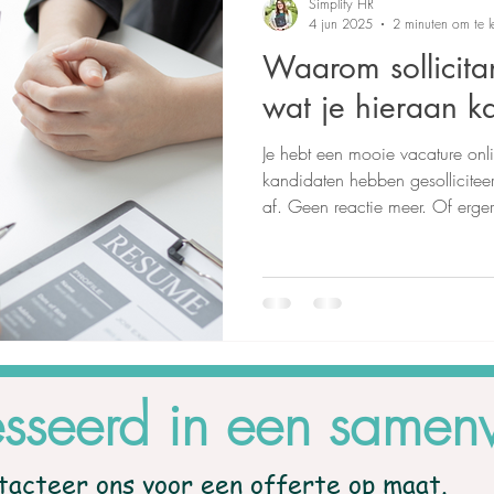
Simplify HR
4 jun 2025
2 minuten om te l
Waarom sollicita
wat je hieraan k
Je hebt een mooie vacature onl
kandidaten hebben gesollicite
af. Geen reactie meer. Of erge
elders. Frustrerend? Zeker. Onve
esseerd in een samen
tacteer ons voor een offerte op maat.