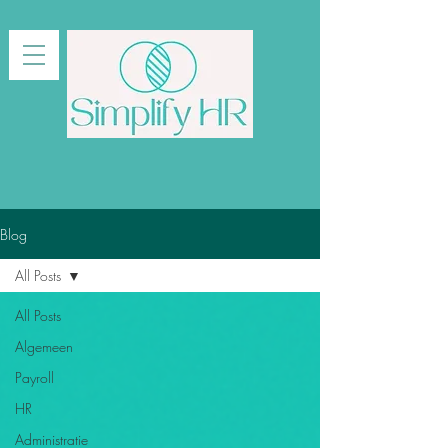
Blog
All Posts
All Posts
Algemeen
Payroll
HR
Administratie