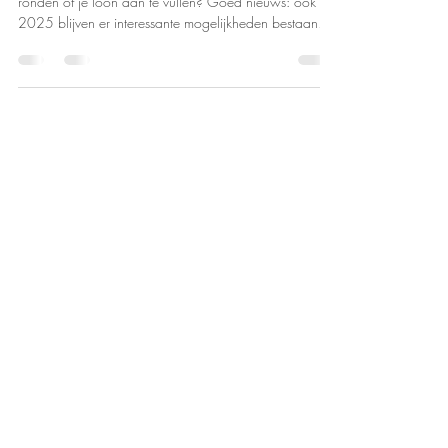
Werk je graag wat extra uren bij om een project af te
ronden of je loon aan te vullen? Goed nieuws: ook in
2025 blijven er interessante mogelijkheden bestaan
om vrijwillige overuren te presteren – en dat met mooie
voordelen. Zowel voor werknemers als werkgevers
biedt het systeem flexibiliteit en (soms) een financieel
duwtje in de rug. De huidige situatie: 220 vrijwillige
overuren per jaar Momenteel kunnen werknemers
kiezen uit twee types vrijwillige overuren: 100
basisuren Me